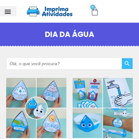
0
DIA DA ÁGUA
Search Button
Search
for: