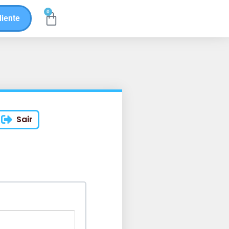
0
liente
Sair