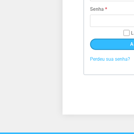
Senha
*
L
A
Perdeu sua senha?