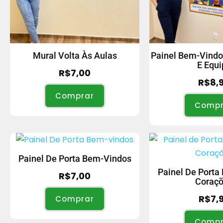
Mural Volta Às Aulas
Painel Bem-Vindo
E Equi
R$
7,00
R$
8,
Comprar
Compr
Painel De Porta Bem-Vindos
Painel De Porta
R$
7,00
Coraç
R$
7,
Comprar
Compr