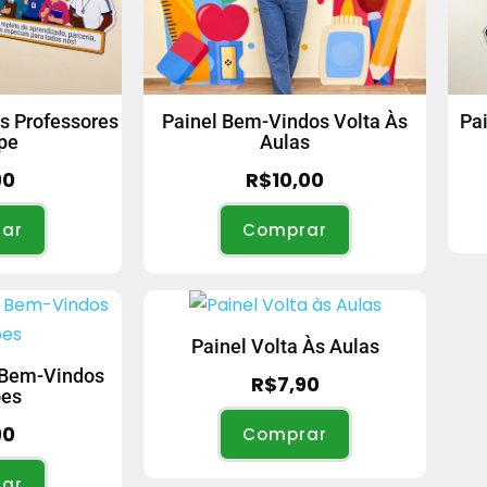
s Professores
Painel Bem-Vindos Volta Às
Pai
pe
Aulas
90
R$
10,00
ar
Comprar
Painel Volta Às Aulas
 Bem-Vindos
R$
7,90
ões
90
Comprar
ar