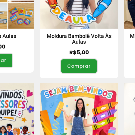
s Aulas
Moldura Bambolê Volta Às
M
Aulas
00
R$
5,00
ar
Comprar