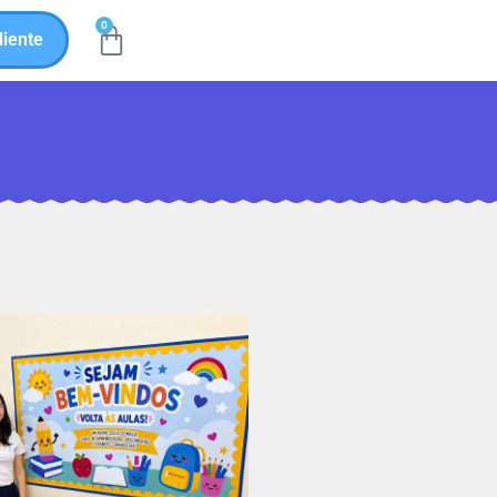
0
liente
ton