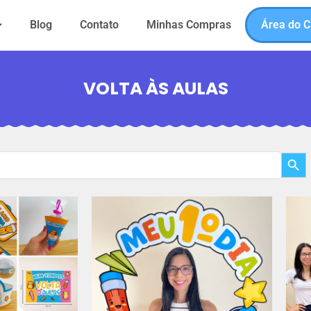
Blog
Contato
Minhas Compras
Área do C
VOLTA ÀS AULAS
Search But