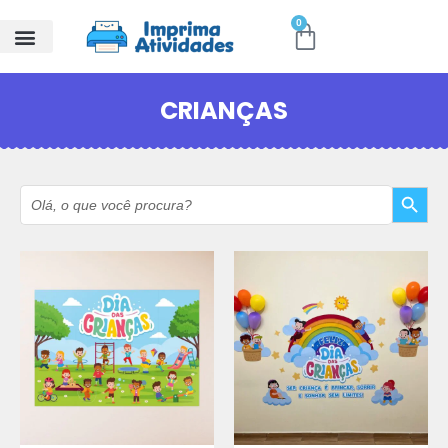
0
CRIANÇAS
Search Button
Search
for: