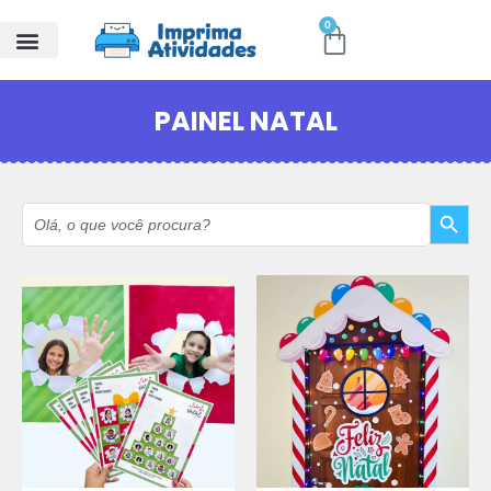
0
PAINEL NATAL
Search Button
Search
for: