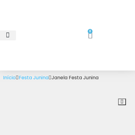
0
Minhas Compras
Área do Cliente
Início
Festa Junina
Janela Festa Junina