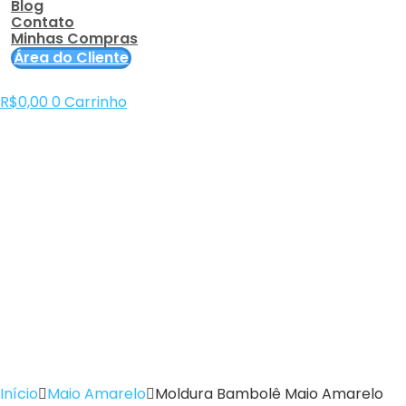
Blog
Contato
Minhas Compras
Área do Cliente
R$
0,00
0
Carrinho
Início
Maio Amarelo
Moldura Bambolê Maio Amarelo