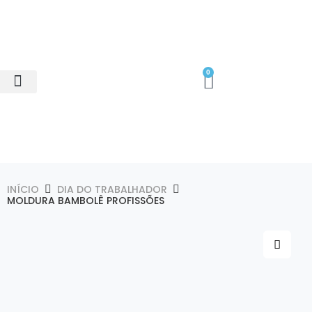
0
Minhas Compras
Área do Cliente
INÍCIO
DIA DO TRABALHADOR
MOLDURA BAMBOLÊ PROFISSÕES