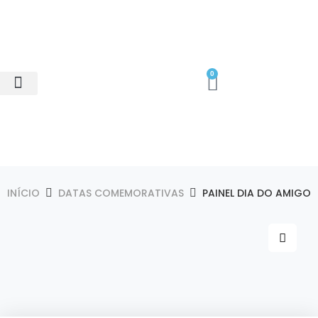
0
Minhas Compras
Área do Cliente
INÍCIO
DATAS COMEMORATIVAS
PAINEL DIA DO AMIGO