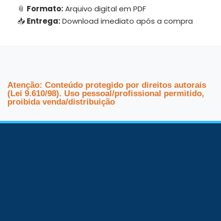
📎
Formato:
Arquivo digital em PDF
📥
Entrega:
Download imediato após a compra
Atenção: Conteúdo protegido por direitos autorais
(Lei 9.610/98). Uso pessoal/profissional permitido,
proibida venda/distribuição