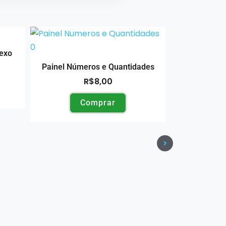
lexo
Painel 
Painel Números e Quantidades
R$
8,00
C
Comprar