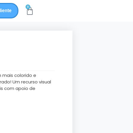
0
liente
 mais colorido e
rado! Um recurso visual
is com apoio de