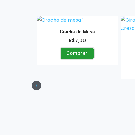
Crachá de Mesa
R$
7,00
Comprar
 Ensino
tal
9,90
ar