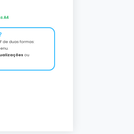
as A4
?
F de duas formas:
enu.
ualizações
ou